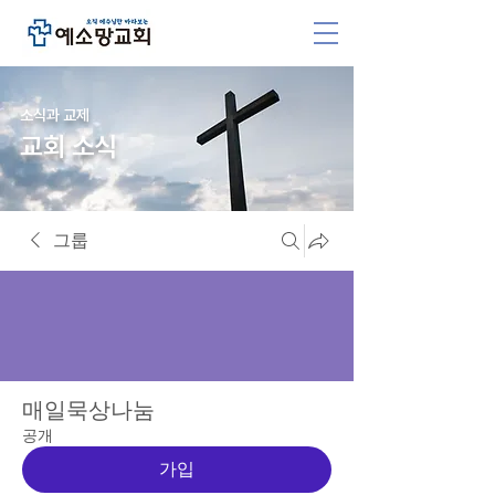
소식과 교제
교회 소식
그룹
매일묵상나눔
공개
가입