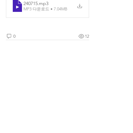
240715
.mp3
MP3 다운로드 • 7.04MB
0
12
댓글을 입력하세요.
소개
매일매일 Q.T를 확인할 수 있습니다.
명
예소망 교회
팔로우
전체 회원 보기(1명)