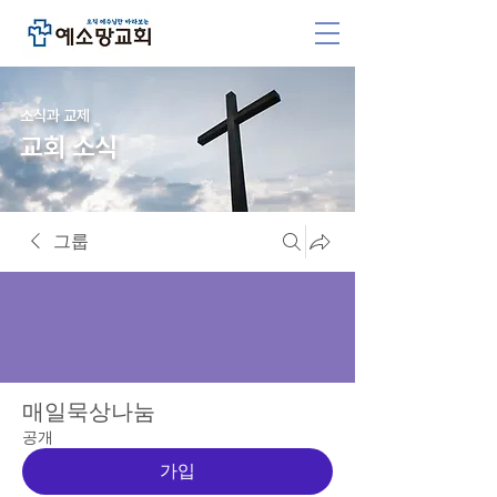
소식과 교제
교회 소식
그룹
매일묵상나눔
공개
가입