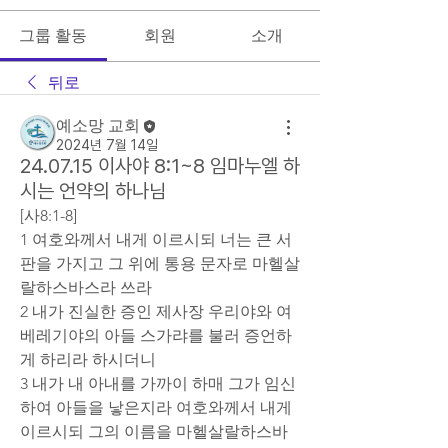
그룹 활동
회원
소개
뒤로
예소망 교회
2024년 7월 14일
24.07.15 이사야 8:1~8 임마누엘 하
시는 언약의 하나님
[사8:1-8]
1 여호와께서 내게 이르시되 너는 큰 서
판을 가지고 그 위에 통용 문자로 마헬살
랄하스바스라 쓰라
2 내가 진실한 증인 제사장 우리야와 여
베레기야의 아들 스가랴를 불러 증언하
게 하리라 하시더니
3 내가 내 아내를 가까이 하매 그가 임신
하여 아들을 낳은지라 여호와께서 내게 
이르시되 그의 이름을 마헬살랄하스바